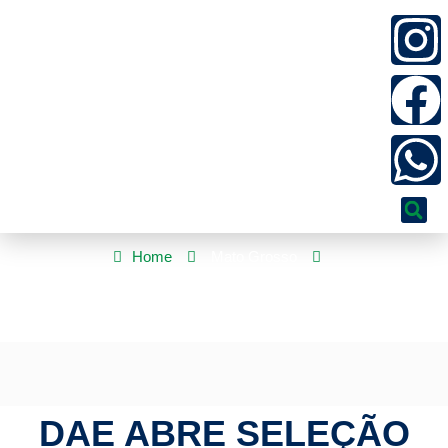
Home
Mato Grosso
DAE abre seleção com vagas para todos os níveis e salários de
até R$ 2.965 | HiperNotícias
DAE ABRE SELEÇÃO