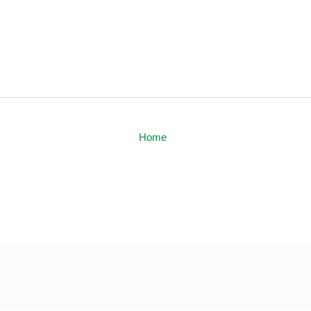
Home
Política
Katia Miki é eleita prefeita de Barra do Piraí – Informa Cidade