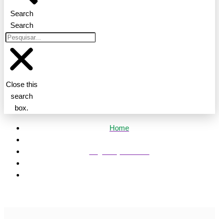
Search
Search
Close this
search
box.
Home
Segurança Pública
Número de mortes violentas e roubos de veículos caem
em Volta Redonda