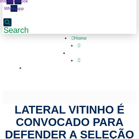
Instagram
Facebook
Whatsapp
Search
Home
Esportes
Lateral Vitinho é convocado para defender a seleção
brasileira
LATERAL VITINHO É
CONVOCADO PARA
DEFENDER A SELEÇÃO