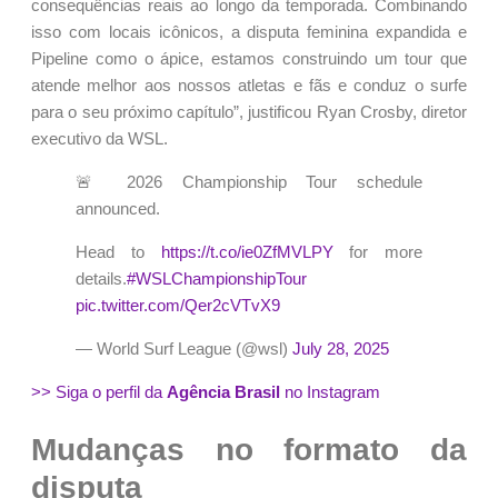
consequências reais ao longo da temporada. Combinando
isso com locais icônicos, a disputa feminina expandida e
Pipeline como o ápice, estamos construindo um tour que
atende melhor aos nossos atletas e fãs e conduz o surfe
para o seu próximo capítulo”, justificou Ryan Crosby, diretor
executivo da WSL.
🚨 2026 Championship Tour schedule
announced.
Head to
https://t.co/ie0ZfMVLPY
for more
details.
#WSLChampionshipTour
pic.twitter.com/Qer2cVTvX9
— World Surf League (@wsl)
July 28, 2025
>> Siga o perfil da
Agência Brasil
no Instagram
Mudanças no formato da
disputa