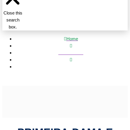
Close this
search
box.
Home
Mato Grosso
Primeira-dama e Setasc entregam casas do programa
SER Família Habitação nesta quarta-feira (23)