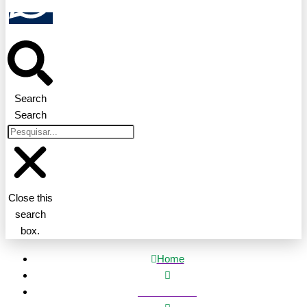
Search
Search
Close this
search
box.
Home
Mato Grosso