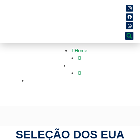
Home
Esportes
Seleção dos EUA enaltece Marta e já mira a Copa
Feminina no Brasil
SELEÇÃO DOS EUA