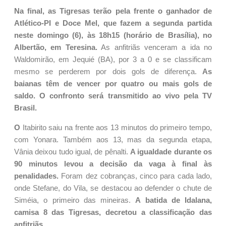
Na final, as Tigresas terão pela frente o ganhador de
Atlético-PI e Doce Mel, que fazem a segunda partida
neste domingo (6), às 18h15 (horário de Brasília), no
Albertão, em Teresina.
As anfitriãs venceram a ida no
Waldomirão, em Jequié (BA), por 3 a 0 e se classificam
mesmo se perderem por dois gols de diferença.
As
baianas têm de vencer por quatro ou mais gols de
saldo. O confronto será transmitido ao vivo pela TV
Brasil.
O
Itabirito saiu na frente aos 13 minutos do primeiro tempo,
com Yonara. Também aos 13, mas da segunda etapa,
Vânia deixou tudo igual, de pênalti.
A igualdade durante os
90 minutos levou a decisão da vaga à final às
penalidades.
Foram dez cobranças, cinco para cada lado,
onde Stefane, do Vila, se destacou ao defender o chute de
Siméia, o primeiro das mineiras.
A batida de Idalana,
camisa 8 das Tigresas, decretou a classificação das
anfitriãs.