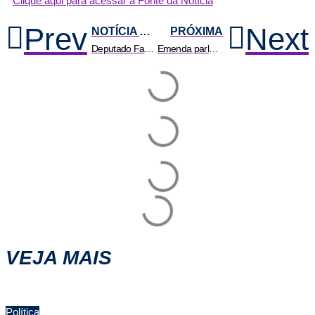
Clique aqui para acessar a Fonte da Notícia
Prev
Next
NOTÍCIA ANTERIOR
PRÓXIMA
Deputado Fabinho destina R$ 1,5 milhão para instalação de playgrounds em Várzea Grande
Emenda parlamentar garante construção de horta no Abrigo Bom Jesus
VEJA MAIS
Política