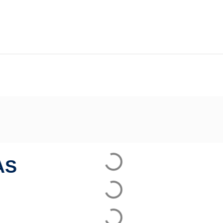
 para Resende
AS